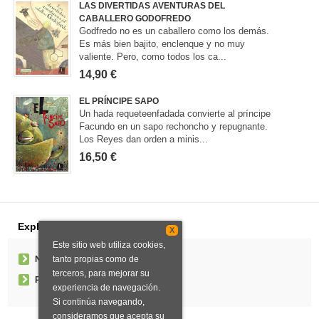
LAS DIVERTIDAS AVENTURAS DEL
CABALLERO GODOFREDO
Godfredo no es un caballero como los demás.
Es más bien bajito, enclenque y no muy
valiente. Pero, como todos los ca...
14,90 €
EL PRÍNCIPE SAPO
Un hada requeteenfadada convierte al príncipe
Facundo en un sapo rechoncho y repugnante.
Los Reyes dan orden a minis...
16,50 €
Explorar
X
Este sitio web utiliza cookies,
tanto propias como de
Noticias
terceros, para mejorar su
Pedidos especiales
experiencia de navegación.
Si continúa navegando,
consideramos que acepta su