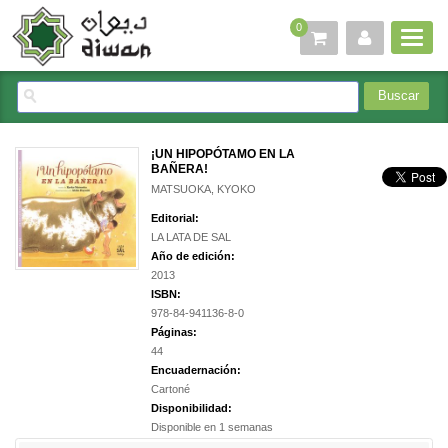
0
¡UN HIPOPÓTAMO EN LA
BAÑERA!
MATSUOKA, KYOKO
Editorial:
LA LATA DE SAL
Año de edición:
2013
ISBN:
978-84-941136-8-0
Páginas:
44
Encuadernación:
Cartoné
Disponibilidad:
Disponible en 1 semanas