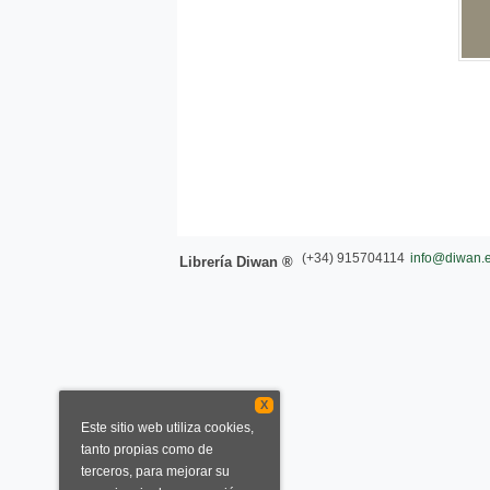
(+34) 915704114
info@diwan.
Librería Diwan ®
X
Este sitio web utiliza cookies,
tanto propias como de
terceros, para mejorar su